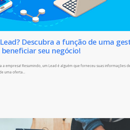
 Lead? Descubra a função de uma ges
beneficiar seu negócio!
a a empresa! Resumindo, um Lead é alguém que forneceu suas informações d
de uma oferta...