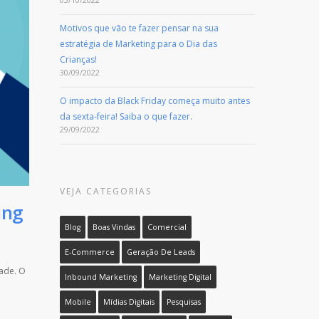
Motivos que vão te fazer pensar na sua
estratégia de Marketing para o Dia das
Crianças!
30/09/2022
O impacto da Black Friday começa muito antes
da sexta-feira! Saiba o que fazer.
29/09/2022
VEJA CATEGORIAS
ing
Blog
Boas Vindas
Comercial
E-Commerce
Geração De Leads
dade. O
Inbound Marketing
Marketing Digital
Mobile
Mídias Digitais
Pesquisas