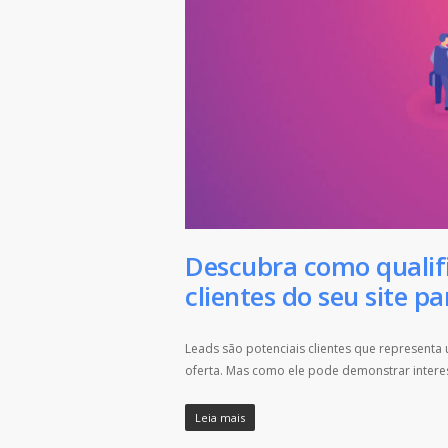
Descubra como qualific
clientes do seu site par
Leads são potenciais clientes que represent
oferta. Mas como ele pode demonstrar interess
Leia mais