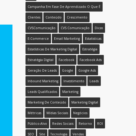
Campanha Em Fase De Aprendizado O Que É
Clientes
Conteúdo
Crescimento
CVSComunicação
CVS Comunicação
Dicas
E-Commerce
Email Marketing
Estatisticas
Estatísticas De Marketing Digital
Estratégia
Estratégia Digital
Facebook
Facebook Ads
Geração De Leads
Google
Google Ads
Inbound Marketing
Investimento
Leads
Leads Qualificados
Marketing
Marketing De Conteúdo
Marketing Digital
Métricas
Mídias Sociais
Negócios
Público-Alvo
Redes Sociais
Retorno
ROI
SEO
Site
Tecnologia
Vendas