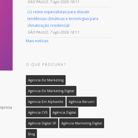
SÃO PAULO, 7 ago 2026 18:11
LG reúne especialistas para discutir
tendências climáticas e tecnologias para
climatização residencial
SÃO PAULO, 7 ago 2026 18:11
Mais notícias
O QUE PROCURA?
Agencia De Marketing
Agencia De Marketing Digital
Agencia Em Alphaville
Agência Barueri
empresa
Agência CVS
Agência Digital
Agência Digital SP
Agência Marketing Digital
Blog