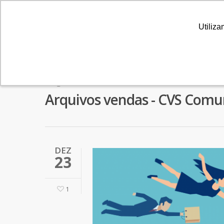
Utiliza
Utiliza
Tag
Arquivos vendas - CVS Comu
DEZ
23
1