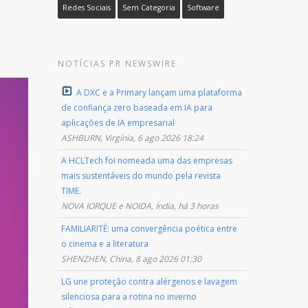
Redes Sociais
Sem Categoria
Software
NOTÍCIAS PR NEWSWIRE
A DXC e a Primary lançam uma plataforma
de confiança zero baseada em IA para
aplicações de IA empresarial
ASHBURN, Virgínia, 6 ago 2026 18:24
A HCLTech foi nomeada uma das empresas
mais sustentáveis do mundo pela revista
TIME.
NOVA IORQUE e NOIDA, Índia, há 3 horas
FAMILIARITÉ: uma convergência poética entre
o cinema e a literatura
SHENZHEN, China, 8 ago 2026 01:30
LG une proteção contra alérgenos e lavagem
silenciosa para a rotina no inverno