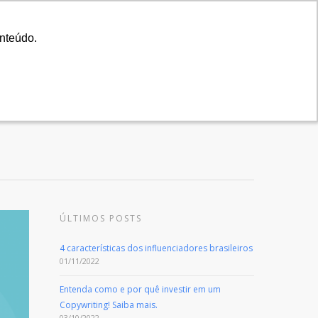
A Agência
Blog
Cases
Seu Projeto
onteúdo.
onteúdo.
cia
Serviços
Cases
Blog
Contato
ÚLTIMOS POSTS
4 características dos influenciadores brasileiros
01/11/2022
Entenda como e por quê investir em um
Copywriting! Saiba mais.
03/10/2022