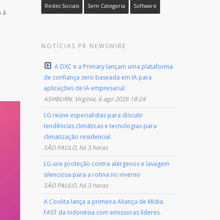
Redes Sociais
Sem Categoria
Software
 à
NOTÍCIAS PR NEWSWIRE
A DXC e a Primary lançam uma plataforma
de confiança zero baseada em IA para
aplicações de IA empresarial
ASHBURN, Virgínia, 6 ago 2026 18:24
LG reúne especialistas para discutir
tendências climáticas e tecnologias para
climatização residencial
SÃO PAULO, há 3 horas
LG une proteção contra alérgenos e lavagem
silenciosa para a rotina no inverno
SÃO PAULO, há 3 horas
A Coolita lança a primeira Aliança de Mídia
FAST da Indonésia com emissoras líderes.