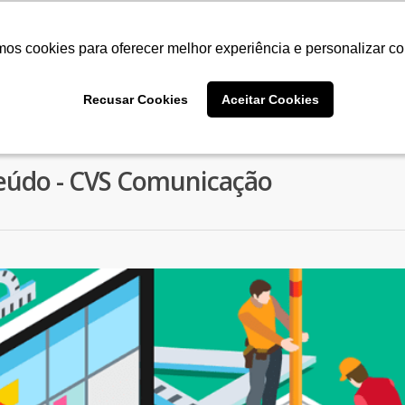
mos cookies para oferecer melhor experiência e personalizar c
mos cookies para oferecer melhor experiência e personalizar c
Home
A Agên
Recusar Cookies
Recusar Cookies
Aceitar Cookies
Aceitar Cookies
eúdo - CVS Comunicação