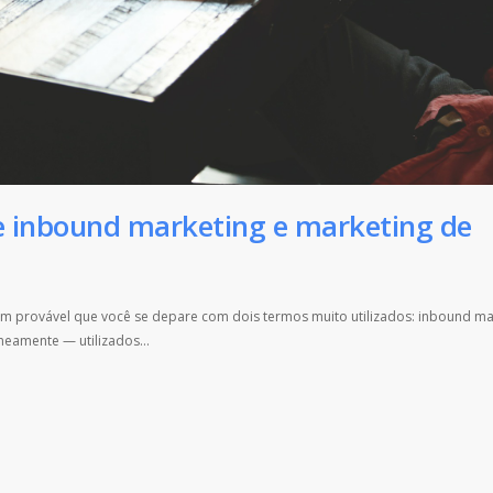
re inbound marketing e marketing de
em provável que você se depare com dois termos muito utilizados: inbound ma
oneamente — utilizados…