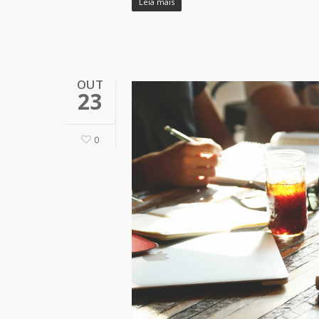
Leia mais
OUT
23
0