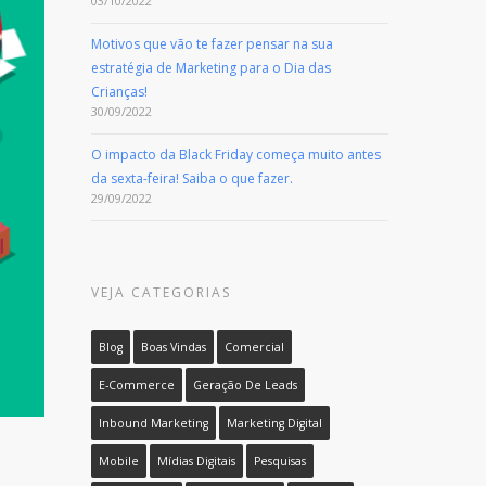
03/10/2022
Motivos que vão te fazer pensar na sua
estratégia de Marketing para o Dia das
Crianças!
30/09/2022
O impacto da Black Friday começa muito antes
da sexta-feira! Saiba o que fazer.
29/09/2022
VEJA CATEGORIAS
Blog
Boas Vindas
Comercial
E-Commerce
Geração De Leads
Inbound Marketing
Marketing Digital
Mobile
Mídias Digitais
Pesquisas