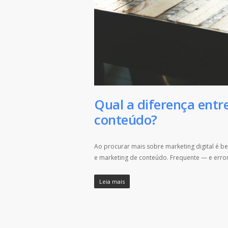
Qual a diferença ent
conteúdo?
Ao procurar mais sobre marketing digital é b
e marketing de conteúdo. Frequente — e err
Leia mais