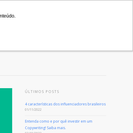
A Agência
Blog
Cases
Seu Projeto
onteúdo.
onteúdo.
cia
Serviços
Cases
Blog
Contato
ÚLTIMOS POSTS
4 características dos influenciadores brasileiros
01/11/2022
Entenda como e por quê investir em um
Copywriting! Saiba mais.