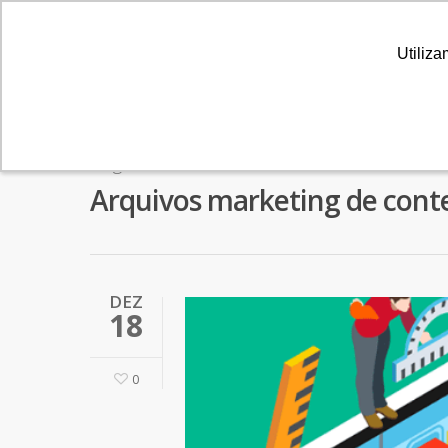
Utiliza
Utiliza
Tag
Arquivos marketing de cont
DEZ
18
0