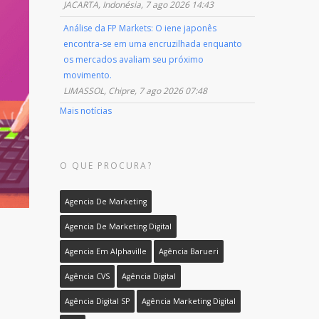
JACARTA, Indonésia, 7 ago 2026 14:43
Análise da FP Markets: O iene japonês
encontra-se em uma encruzilhada enquanto
os mercados avaliam seu próximo
movimento.
LIMASSOL, Chipre, 7 ago 2026 07:48
Mais notícias
O QUE PROCURA?
Agencia De Marketing
Agencia De Marketing Digital
Agencia Em Alphaville
Agência Barueri
Agência CVS
Agência Digital
Agência Digital SP
Agência Marketing Digital