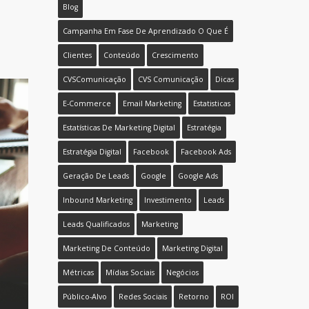
Blog
Campanha Em Fase De Aprendizado O Que É
Clientes
Conteúdo
Crescimento
CVSComunicação
CVS Comunicação
Dicas
E-Commerce
Email Marketing
Estatisticas
Estatísticas De Marketing Digital
Estratégia
Estratégia Digital
Facebook
Facebook Ads
Geração De Leads
Google
Google Ads
Inbound Marketing
Investimento
Leads
Leads Qualificados
Marketing
Marketing De Conteúdo
Marketing Digital
Métricas
Mídias Sociais
Negócios
Público-Alvo
Redes Sociais
Retorno
ROI