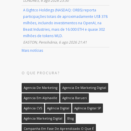
LONDRES, 6 ago 2026 23:30
A Eightco Holdings (NASDAQ: ORBS) reporta
participações totais de aproximadamente US$ 378
milhões, incluindo investimentos na OpenAI, na
Beast Industries, mais de 16.000 ETH e quase 302
milhões de tokens WLD.
EASTON, Pensilvânia, 6 ago 2026 21:41
Mais notícias
O QUE PROCURA?
Agencia De Marketing
Agencia De Marketing Digital
Agencia Em Alphaville
Agência Barueri
Agência CVS
Agência Digital
Agência Digital SP
Agência Marketing Digital
Blog
Campanha Em Fase De Aprendizado O Que É