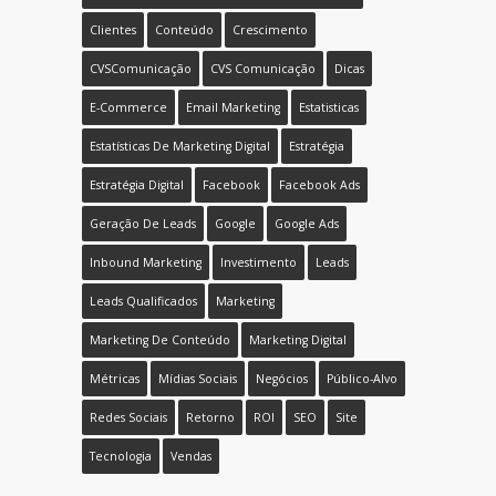
Clientes
Conteúdo
Crescimento
CVSComunicação
CVS Comunicação
Dicas
E-Commerce
Email Marketing
Estatisticas
Estatísticas De Marketing Digital
Estratégia
Estratégia Digital
Facebook
Facebook Ads
Geração De Leads
Google
Google Ads
Inbound Marketing
Investimento
Leads
Leads Qualificados
Marketing
Marketing De Conteúdo
Marketing Digital
Métricas
Mídias Sociais
Negócios
Público-Alvo
Redes Sociais
Retorno
ROI
SEO
Site
Tecnologia
Vendas