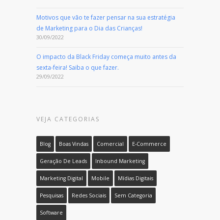
Motivos que vão te fazer pensar na sua estratégia
de Marketing para o Dia das Crianças!
30/09/2022
O impacto da Black Friday começa muito antes da
sexta-feira! Saiba o que fazer.
29/09/2022
VEJA CATEGORIAS
Blog
Boas Vindas
Comercial
E-Commerce
Geração De Leads
Inbound Marketing
Marketing Digital
Mobile
Mídias Digitais
Pesquisas
Redes Sociais
Sem Categoria
Software