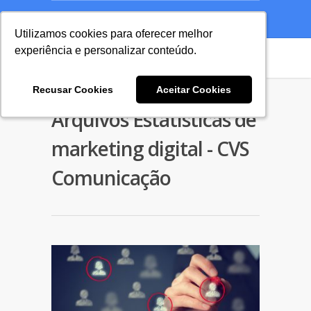
A Agência
Blog
Cases
Seu Projeto
Utilizamos cookies para oferecer melhor
Utilizamos cookies para oferecer melhor
experiência e personalizar conteúdo.
experiência e personalizar conteúdo.
Recusar Cookies
Recusar Cookies
Aceitar Cookies
Aceitar Cookies
Arquivos Estatísticas de
marketing digital - CVS
Comunicação