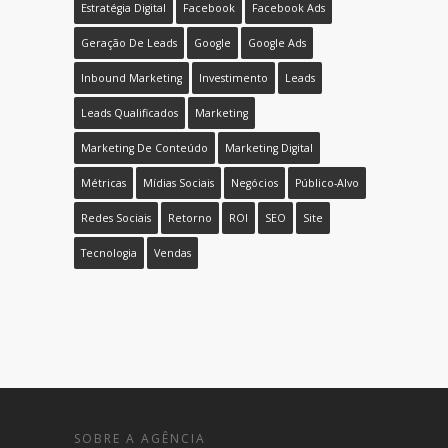
Estratégia Digital
Facebook
Facebook Ads
Geração De Leads
Google
Google Ads
Inbound Marketing
Investimento
Leads
Leads Qualificados
Marketing
Marketing De Conteúdo
Marketing Digital
Métricas
Mídias Sociais
Negócios
Público-Alvo
Redes Sociais
Retorno
ROI
SEO
Site
Tecnologia
Vendas
SOBRE A AGÊNCIA