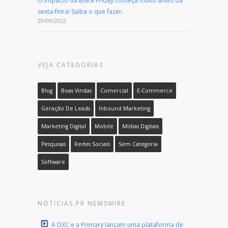
O impacto da Black Friday começa muito antes da
sexta-feira! Saiba o que fazer.
29/09/2022
VEJA CATEGORIAS
Blog
Boas Vindas
Comercial
E-Commerce
Geração De Leads
Inbound Marketing
Marketing Digital
Mobile
Mídias Digitais
Pesquisas
Redes Sociais
Sem Categoria
Software
NOTÍCIAS PR NEWSWIRE
A DXC e a Primary lançam uma plataforma de