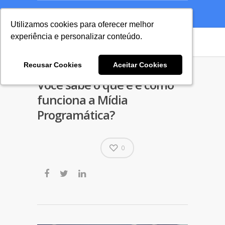
A Agência
Blog
Cases
Seu Projeto
Utilizamos cookies para oferecer melhor
Utilizamos cookies para oferecer melhor
experiência e personalizar conteúdo.
experiência e personalizar conteúdo.
Recusar Cookies
Recusar Cookies
Aceitar Cookies
Aceitar Cookies
Você sabe o que é e como
funciona a Mídia
Programática?
0