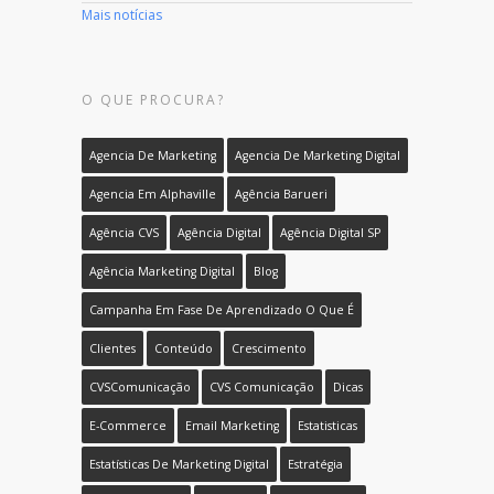
Mais notícias
O QUE PROCURA?
Agencia De Marketing
Agencia De Marketing Digital
Agencia Em Alphaville
Agência Barueri
Agência CVS
Agência Digital
Agência Digital SP
Agência Marketing Digital
Blog
Campanha Em Fase De Aprendizado O Que É
Clientes
Conteúdo
Crescimento
CVSComunicação
CVS Comunicação
Dicas
E-Commerce
Email Marketing
Estatisticas
Estatísticas De Marketing Digital
Estratégia