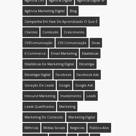
Agência CVS
Agência Digital
Agência Digital SP
Agência Marketing Digital
Blog
Campanha Em Fase De Aprendizado O Que É
Clientes
Conteúdo
Crescimento
CVSComunicação
CVS Comunicação
Dicas
E-Commerce
Email Marketing
Estatisticas
Estatísticas De Marketing Digital
Estratégia
Estratégia Digital
Facebook
Facebook Ads
Geração De Leads
Google
Google Ads
Inbound Marketing
Investimento
Leads
Leads Qualificados
Marketing
Marketing De Conteúdo
Marketing Digital
Métricas
Mídias Sociais
Negócios
Público-Alvo