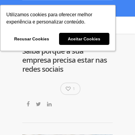
A Agência
Blog
Cases
Seu Projeto
Utilizamos cookies para oferecer melhor
Utilizamos cookies para oferecer melhor
experiência e personalizar conteúdo.
experiência e personalizar conteúdo.
Recusar Cookies
Recusar Cookies
Aceitar Cookies
Aceitar Cookies
Saiba porque a sua
empresa precisa estar nas
redes sociais
1