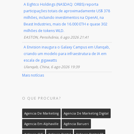
A Eightco Holdings (NASDAQ: ORBS) reporta
participações totais de aproximadamente US$ 378
milhões, incluindo investimentos na OpenAI, na
Beast Industries, mais de 16.000 ETH e quase 302
milhões de tokens WLD.
EASTON, Pensilvânia, 6 ago 2026 21:41
A Envision inaugura o Galaxy Campus em Ulanqab,
criando um modelo para infraestrutura de IA em
escala de gigawatts
Ulanqab, China, 6 ago 2026 19:39
Mais notícias
O QUE PROCURA?
Agencia De Marketing
Agencia De Marketing Digital
Agencia Em Alphaville
Agência Barueri