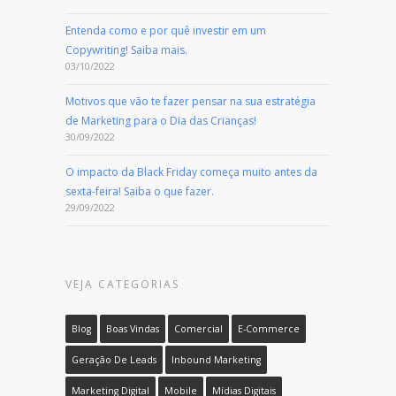
Entenda como e por quê investir em um
Copywriting! Saiba mais.
03/10/2022
Motivos que vão te fazer pensar na sua estratégia
de Marketing para o Dia das Crianças!
30/09/2022
O impacto da Black Friday começa muito antes da
sexta-feira! Saiba o que fazer.
29/09/2022
VEJA CATEGORIAS
Blog
Boas Vindas
Comercial
E-Commerce
Geração De Leads
Inbound Marketing
Marketing Digital
Mobile
Mídias Digitais