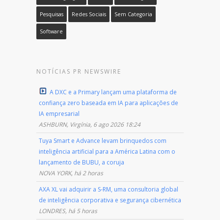
Pesquisas
Redes Sociais
Sem Categoria
Software
NOTÍCIAS PR NEWSWIRE
A DXC e a Primary lançam uma plataforma de
confiança zero baseada em IA para aplicações de
IA empresarial
ASHBURN, Virgínia, 6 ago 2026 18:24
Tuya Smart e Advance levam brinquedos com
inteligência artificial para a América Latina com o
lançamento de BUBU, a coruja
NOVA YORK, há 2 horas
AXA XL vai adquirir a S-RM, uma consultoria global
de inteligência corporativa e segurança cibernética
LONDRES, há 5 horas