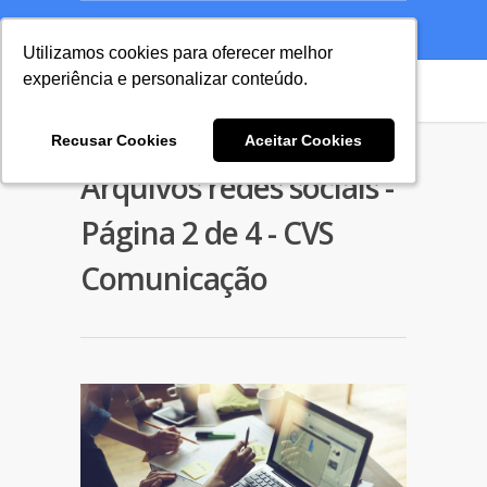
A Agência
Blog
Cases
Seu Projeto
Utilizamos cookies para oferecer melhor
Utilizamos cookies para oferecer melhor
experiência e personalizar conteúdo.
experiência e personalizar conteúdo.
Recusar Cookies
Recusar Cookies
Aceitar Cookies
Aceitar Cookies
Arquivos redes sociais -
Página 2 de 4 - CVS
Comunicação