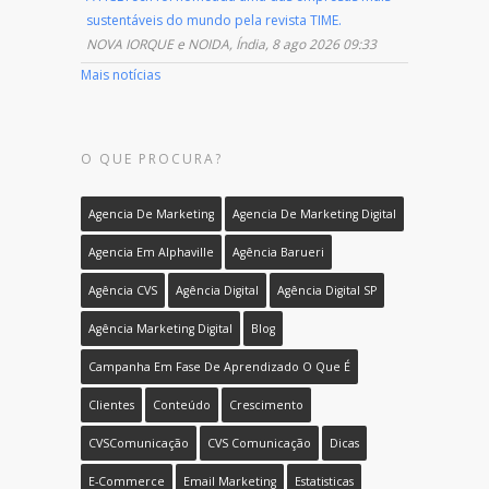
sustentáveis do mundo pela revista TIME.
NOVA IORQUE e NOIDA, Índia, 8 ago 2026 09:33
Mais notícias
O QUE PROCURA?
Agencia De Marketing
Agencia De Marketing Digital
Agencia Em Alphaville
Agência Barueri
Agência CVS
Agência Digital
Agência Digital SP
Agência Marketing Digital
Blog
Campanha Em Fase De Aprendizado O Que É
Clientes
Conteúdo
Crescimento
CVSComunicação
CVS Comunicação
Dicas
E-Commerce
Email Marketing
Estatisticas