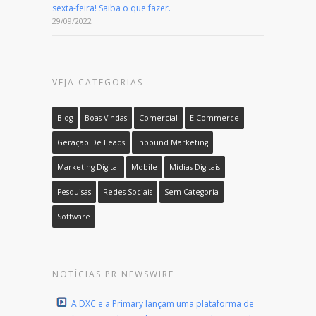
sexta-feira! Saiba o que fazer.
29/09/2022
VEJA CATEGORIAS
Blog
Boas Vindas
Comercial
E-Commerce
Geração De Leads
Inbound Marketing
Marketing Digital
Mobile
Mídias Digitais
Pesquisas
Redes Sociais
Sem Categoria
Software
NOTÍCIAS PR NEWSWIRE
A DXC e a Primary lançam uma plataforma de