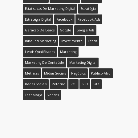
Estatísticas De Marketing Digital
Estratégia
Estratégia Digital
Facebook
Facebook Ads
Geração De Leads
Google
Google Ads
Inbound Marketing
Investimento
Leads
Leads Qualificados
Marketing
Marketing De Conteúdo
Marketing Digital
Métricas
Mídias Sociais
Negócios
Público-Alvo
Redes Sociais
Retorno
ROI
SEO
Site
Tecnologia
Vendas