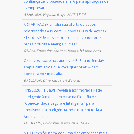
confiança zero baseada em IA para aplicações de
IA empresarial
ASHBURN, Virgínia, 6 ago 2026 18:24
A STARTRADER amplia sua oferta de ativos
relacionados à IA com 31 novos CFDs de ações e
ETFs dos EUA nos setores de semicondutores,
redes ópticas e energia nuclear.
DUBAI, Emirados Árabes Unidos, há uma hora
Os novos aparelhos auditivos ReSound Sensia™
amplificam a voz que você quer ouvir -- não
apenas a voz mais alta.
BALLERUP, Dinamarca, há 2 horas
HNS 2026 | Huawei revela a aprimorada Rede
Inteligente Xinghe com base na filosofia de
"Conectividade Segura e Inteligente" para
impulsionar a Inteligência Industrial em toda a
América Latina.
MEDELLÍN, Colômbia, 8 ago 2026 14:42
A HCLTech foi nomeada uma das empresas mais