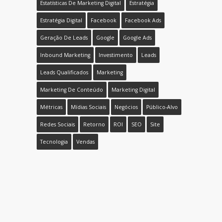
Estatísticas De Marketing Digital
Estratégia
Estratégia Digital
Facebook
Facebook Ads
Geração De Leads
Google
Google Ads
Inbound Marketing
Investimento
Leads
Leads Qualificados
Marketing
Marketing De Conteúdo
Marketing Digital
Métricas
Mídias Sociais
Negócios
Público-Alvo
Redes Sociais
Retorno
ROI
SEO
Site
Tecnologia
Vendas