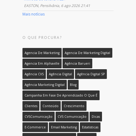
EASTON, Pensilvânia, 6 ago 2026 21:41
Mais notícias
O QUE PROCURA?
Agencia De Marketing
Agencia De Marketing Digital
Agencia Em Alphaville
Agência Barueri
Agência CVS
Agência Digital
Agência Digital SP
Agência Marketing Digital
Blog
Campanha Em Fase De Aprendizado O Que É
Clientes
Conteúdo
Crescimento
CVSComunicação
CVS Comunicação
Dicas
E-Commerce
Email Marketing
Estatisticas