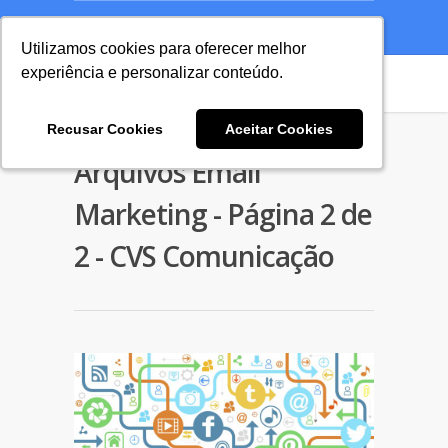
A Agência
Blog
Cases
Seu Projeto
Utilizamos cookies para oferecer melhor
Utilizamos cookies para oferecer melhor
experiência e personalizar conteúdo.
experiência e personalizar conteúdo.
Recusar Cookies
Recusar Cookies
Aceitar Cookies
Aceitar Cookies
Arquivos Email
Marketing - Página 2 de
2 - CVS Comunicação