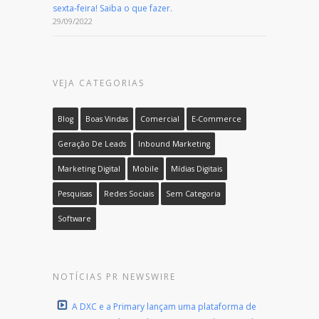
sexta-feira! Saiba o que fazer.
29/09/2022
VEJA CATEGORIAS
Blog
Boas Vindas
Comercial
E-Commerce
Geração De Leads
Inbound Marketing
Marketing Digital
Mobile
Mídias Digitais
Pesquisas
Redes Sociais
Sem Categoria
Software
NOTÍCIAS PR NEWSWIRE
A DXC e a Primary lançam uma plataforma de