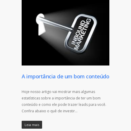
A importância de um bom conteúdo
Hoje nosso artigo vai mostrar mais algumas
estatísticas sobre a importância de ter um bom
conteúdo e como ele pode trazer leads para você.
Confira abaixo o quê de investir…
Leia mais