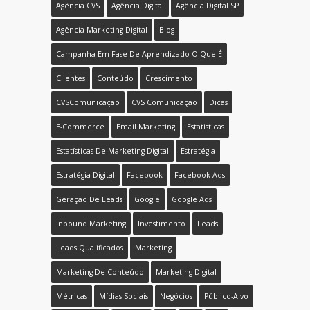
Agência CVS
Agência Digital
Agência Digital SP
Agência Marketing Digital
Blog
Campanha Em Fase De Aprendizado O Que É
Clientes
Conteúdo
Crescimento
CVSComunicação
CVS Comunicação
Dicas
E-Commerce
Email Marketing
Estatisticas
Estatísticas De Marketing Digital
Estratégia
Estratégia Digital
Facebook
Facebook Ads
Geração De Leads
Google
Google Ads
Inbound Marketing
Investimento
Leads
Leads Qualificados
Marketing
Marketing De Conteúdo
Marketing Digital
Métricas
Mídias Sociais
Negócios
Público-Alvo