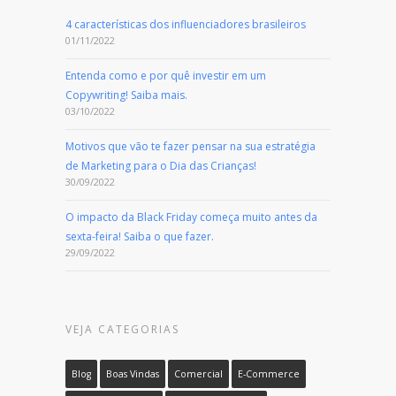
4 características dos influenciadores brasileiros
01/11/2022
Entenda como e por quê investir em um
Copywriting! Saiba mais.
03/10/2022
Motivos que vão te fazer pensar na sua estratégia
de Marketing para o Dia das Crianças!
30/09/2022
O impacto da Black Friday começa muito antes da
sexta-feira! Saiba o que fazer.
29/09/2022
VEJA CATEGORIAS
Blog
Boas Vindas
Comercial
E-Commerce