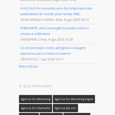
A HCLTech foi nomeada uma das empresas mais
sustentáveis do mundo pela revista TIME.
NOVA IORQUE e NOIDA, Índia, 8 ago 2026 09:33
FAMILIARITÉ: uma convergência poética entre o
cinema e a literatura
SHENZHEN, China, 8 ago 2026 01:30
LG une proteção contra alérgenos e lavagem
silenciosa para a rotina no inverno
SÃO PAULO, 7 ago 2026 18:11
Mais notícias
O QUE PROCURA?
Agencia De Marketing
Agencia De Marketing Digital
Agencia Em Alphaville
Agência Barueri