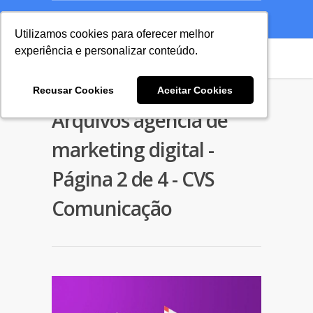
A Agência
Blog
Cases
Seu Projeto
Utilizamos cookies para oferecer melhor
Utilizamos cookies para oferecer melhor
experiência e personalizar conteúdo.
experiência e personalizar conteúdo.
Recusar Cookies
Recusar Cookies
Aceitar Cookies
Aceitar Cookies
Arquivos agencia de
marketing digital -
Página 2 de 4 - CVS
Comunicação