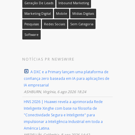
Geração De Leads
Inbound Marketing
Marketing Digital
Mobile
Mídias Digitais
Pesquisas
Redes Sociais
Sem Categoria
Software
NOTÍCIAS PR NEWSWIRE
A DXC e a Primary lançam uma plataforma de
confiança zero baseada em IA para aplicações de
IA empresarial
ASHBURN, Virgínia, 6 ago 2026 18:24
HNS 2026 | Huawei revela a aprimorada Rede
Inteligente Xinghe com base na filosofia de
"Conectividade Segura e Inteligente" para
impulsionar a Inteligência Industrial em toda a
América Latina.
MEDELLÍN, Colômbia, 8 ago 2026 14:42