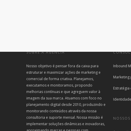
SOBRE A AGÊNCIA
CONSUL
Nosso objetivo é pensar fora da caixa para
Inbound M
estruturar e maximizar ações de marketing e
Marketing
comercial de forma criativa. Planejamos,
executamos e monitoramos, propondo
Estratégia
melhorias contínuas e que agreguem valor à
imagem da sua marca. Atuamos com foco no
Identidade
planejamento digital desde 2010, produzindo e
monitorando conteúdos através da nossa
consultoria e suporte mensal. Nossa missão é
NOSSOS
implementar soluções dinâmicas e inovadoras,
aproximando marcas e pessoas com