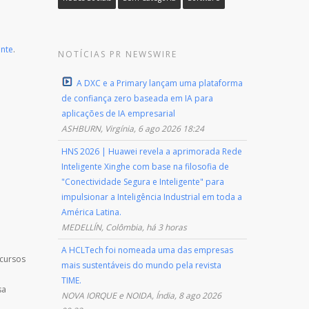
ente
.
NOTÍCIAS PR NEWSWIRE
A DXC e a Primary lançam uma plataforma
de confiança zero baseada em IA para
aplicações de IA empresarial
ASHBURN, Virgínia, 6 ago 2026 18:24
HNS 2026 | Huawei revela a aprimorada Rede
Inteligente Xinghe com base na filosofia de
"Conectividade Segura e Inteligente" para
impulsionar a Inteligência Industrial em toda a
América Latina.
MEDELLÍN, Colômbia, há 3 horas
A HCLTech foi nomeada uma das empresas
 cursos
mais sustentáveis do mundo pela revista
TIME.
sa
NOVA IORQUE e NOIDA, Índia, 8 ago 2026