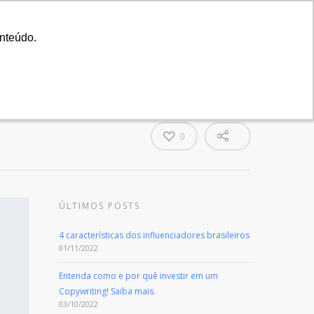
A Agência
Blog
Cases
Seu Projeto
onteúdo.
onteúdo.
cia
Serviços
Cases
Blog
Contato
0
ÚLTIMOS POSTS
4 características dos influenciadores brasileiros
01/11/2022
Entenda como e por quê investir em um
Copywriting! Saiba mais.
03/10/2022