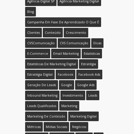
Agência Digital SP
Agência Marketing Digital
Blog
Campanha Em Fase De Aprendizado O Que É
Clientes
Conteúdo
Crescimento
CVSComunicação
CVS Comunicação
Dicas
E-Commerce
Email Marketing
Estatisticas
Estatísticas De Marketing Digital
Estratégia
Estratégia Digital
Facebook
Facebook Ads
Geração De Leads
Google
Google Ads
Inbound Marketing
Investimento
Leads
Leads Qualificados
Marketing
Marketing De Conteúdo
Marketing Digital
Métricas
Mídias Sociais
Negócios