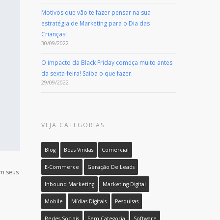
Motivos que vão te fazer pensar na sua
estratégia de Marketing para o Dia das
Crianças!
30/09/2022
O impacto da Black Friday começa muito antes
da sexta-feira! Saiba o que fazer.
29/09/2022
VEJA CATEGORIAS
Blog
Boas Vindas
Comercial
E-Commerce
Geração De Leads
om seus
Inbound Marketing
Marketing Digital
Mobile
Mídias Digitais
Pesquisas
Redes Sociais
Sem Categoria
Software