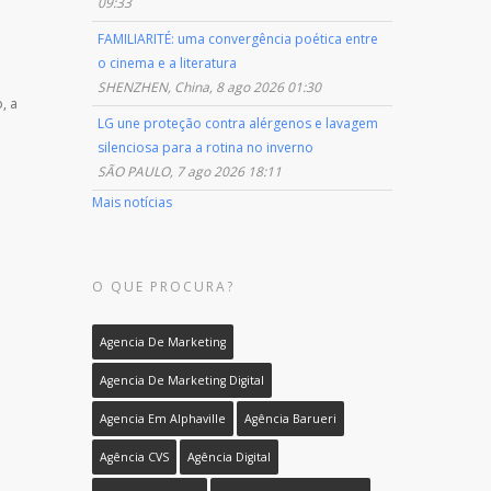
09:33
FAMILIARITÉ: uma convergência poética entre
o cinema e a literatura
SHENZHEN, China, 8 ago 2026 01:30
, a
LG une proteção contra alérgenos e lavagem
silenciosa para a rotina no inverno
SÃO PAULO, 7 ago 2026 18:11
Mais notícias
O QUE PROCURA?
Agencia De Marketing
Agencia De Marketing Digital
Agencia Em Alphaville
Agência Barueri
Agência CVS
Agência Digital