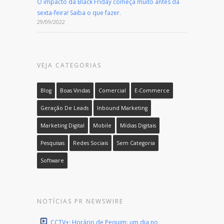
O impacto da Black Friday começa muito antes da
sexta-feira! Saiba o que fazer.
29/09/2022
VEJA CATEGORIAS
Blog
Boas Vindas
Comercial
E-Commerce
Geração De Leads
Inbound Marketing
Marketing Digital
Mobile
Mídias Digitais
Pesquisas
Redes Sociais
Sem Categoria
Software
NOTÍCIAS PR NEWSWIRE
CCTV+: Horário de Pequim: um dia no