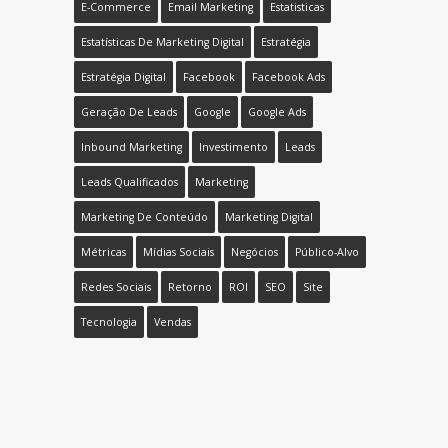
E-Commerce
Email Marketing
Estatisticas
Estatísticas De Marketing Digital
Estratégia
Estratégia Digital
Facebook
Facebook Ads
Geração De Leads
Google
Google Ads
Inbound Marketing
Investimento
Leads
Leads Qualificados
Marketing
Marketing De Conteúdo
Marketing Digital
Métricas
Mídias Sociais
Negócios
Público-Alvo
Redes Sociais
Retorno
ROI
SEO
Site
Tecnologia
Vendas