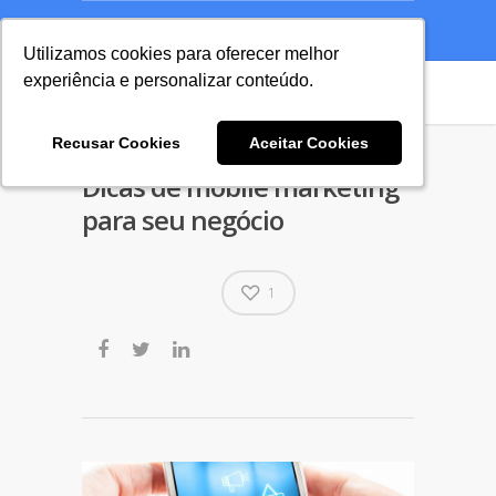
A Agência
Blog
Cases
Seu Projeto
Utilizamos cookies para oferecer melhor
Utilizamos cookies para oferecer melhor
experiência e personalizar conteúdo.
experiência e personalizar conteúdo.
Recusar Cookies
Recusar Cookies
Aceitar Cookies
Aceitar Cookies
Dicas de mobile marketing
para seu negócio
1