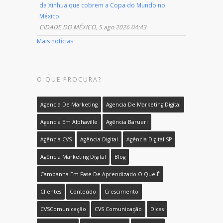
da Xinhua que cobrem a Copa do Mundo no
México.
CIDADE DO MÉXICO, 5 ago 2026 04:43
Mais notícias
O QUE PROCURA?
Agencia De Marketing
Agencia De Marketing Digital
Agencia Em Alphaville
Agência Barueri
Agência CVS
Agência Digital
Agência Digital SP
Agência Marketing Digital
Blog
Campanha Em Fase De Aprendizado O Que É
Clientes
Conteúdo
Crescimento
CVSComunicação
CVS Comunicação
Dicas