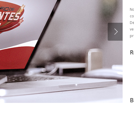
No
co
De
ve
pr
R
B