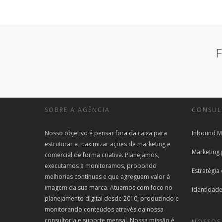
F
SOBRE A AGÊNCIA
CONSUL
Nosso objetivo é pensar fora da caixa para
Inbound M
estruturar e maximizar ações de marketing e
Marketing
comercial de forma criativa. Planejamos,
executamos e monitoramos, propondo
Estratégia
melhorias contínuas e que agreguem valor à
imagem da sua marca. Atuamos com foco no
Identidade
planejamento digital desde 2010, produzindo e
monitorando conteúdos através da nossa
consultoria e suporte mensal. Nossa missão é
NOSSOS