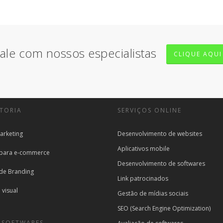
ale com nossos especialistas
CLIQUE AQUI
TORIA
SERVIÇOS ONLINE
arketing
Desenvolvimento de websites
Aplicativos mobile
 para e-commerce
Desenvolvimento de softwares
 de Branding
Link patrocinados
 visual
Gestão de mídias sociais
SEO (Search Engine Optimization)
 SOFTWARES