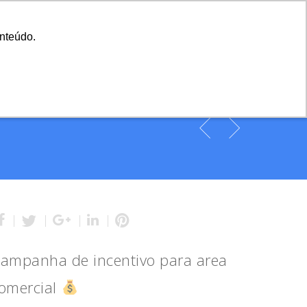
A Agência
Blog
Cases
Seu Projeto
onteúdo.
onteúdo.
cia
Serviços
Cases
Blog
Contato
ampanha de incentivo para area
omercial