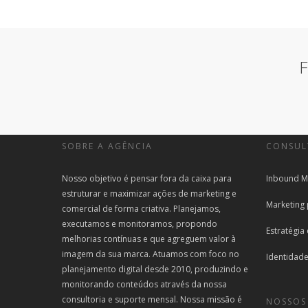
F
SOBRE A AGÊNCIA
CONSUL
Nosso objetivo é pensar fora da caixa para
Inbound M
estruturar e maximizar ações de marketing e
Marketing
comercial de forma criativa. Planejamos,
executamos e monitoramos, propondo
Estratégia
melhorias contínuas e que agreguem valor à
imagem da sua marca. Atuamos com foco no
Identidade
planejamento digital desde 2010, produzindo e
monitorando conteúdos através da nossa
consultoria e suporte mensal. Nossa missão é
NOSSOS