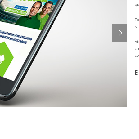
qu
To
se
At
cr
co
E