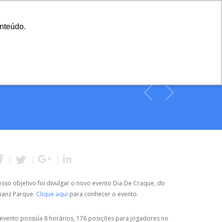
A Agência
Blog
Cases
Seu Projeto
onteúdo.
onteúdo.
cia
Serviços
Cases
Blog
Contato
sso objetivo foi divulgar o novo evento Dia De Craque, do
lianz Parque.
Clique aqui
para conhecer o evento.
evento possuía 8 horários, 176 posições para jogadores no